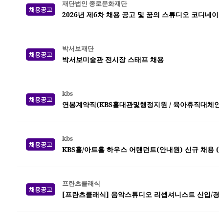
재단법인 종로문화재단
채용공고
2026년 제6차 채용 공고 및 꿈의 스튜디오 코디네
박서보재단
채용공고
박서보미술관 전시장 스태프 채용
kbs
채용공고
연봉계약직(KBS홀대관및행정지원 / 육아휴직대체인력) 
kbs
채용공고
KBS홀/아트홀 하우스 어텐던트(안내원) 신규 채용 (~0
프란츠클래식
채용공고
[프란츠클래식] 음악스튜디오 리셉셔니스트 신입/경