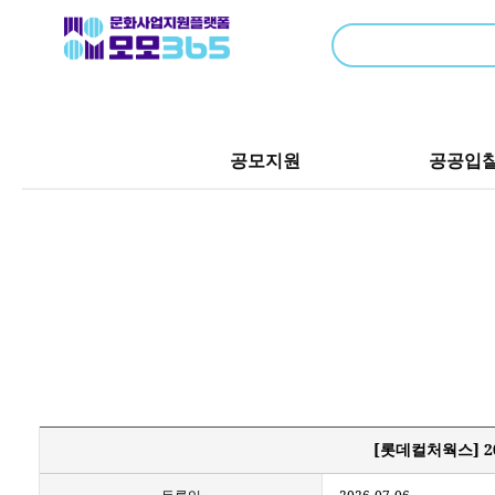
공모지원
공공입
[롯데컬처웍스] 2