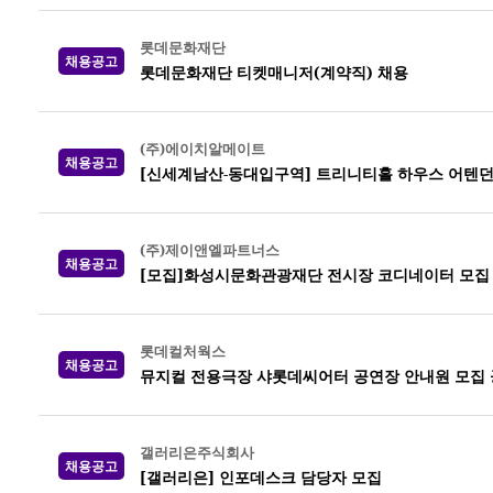
롯데문화재단
채용공고
롯데문화재단 티켓매니저(계약직) 채용
(주)에이치알메이트
채용공고
[신세계남산-동대입구역] 트리니티홀 하우스 어텐던
(주)제이앤엘파트너스
채용공고
[모집]화성시문화관광재단 전시장 코디네이터 모집
롯데컬처웍스
채용공고
뮤지컬 전용극장 샤롯데씨어터 공연장 안내원 모집 공고
갤러리은주식회사
채용공고
[갤러리은] 인포데스크 담당자 모집