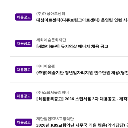
(주)대성아트센터
채용공고
대성아트센터(디큐브링크아트센터) 운영팀 인턴 사
세화예술문화재단
채용공고
[세화미술관] 뮤지엄샵 매니저 채용 공고
아미미술관
채용공고
(추경)예술기반 청년일자리지원 연수단원 채용(당진
(주)스탭서울컴퍼니
채용공고
[회원등록공고] 2026 스탭서울 3차 채용공고 -
재단법인KBS교향악단
채용공고
2026년 KBS교향악단 사무국 직원 채용(악기담당)