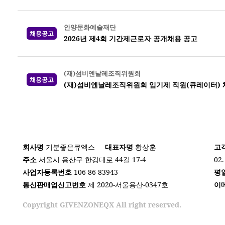
안양문화예술재단
채용공고
2026년 제4회 기간제근로자 공개채용 공고
(재)섬비엔날레조직위원회
채용공고
(재)섬비엔날레조직위원회 임기제 직원(큐레이터) 
회사명
기분좋은큐엑스
대표자명
황상훈
고
주소
서울시 용산구 한강대로 44길 17-4
02.
사업자등록번호
106-86-83943
평
통신판매업신고번호
제 2020-서울용산-0347호
이
Copyright GIVENZONEQX All right reserved.