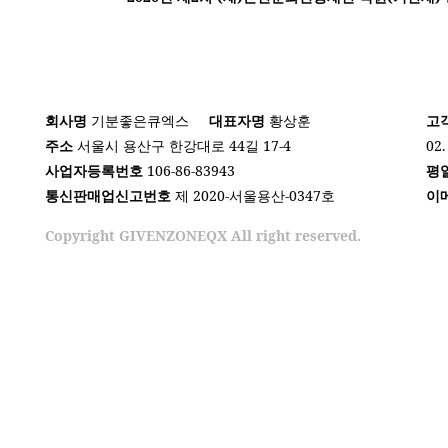
회사명
기분좋은큐엑스
대표자명
황상훈
고
주소
서울시 용산구 한강대로 44길 17-4
02.
사업자등록번호
106-86-83943
평
통신판매업신고번호
제 2020-서울용산-0347호
이
Copyright GIVENZONEQX All right reserved.