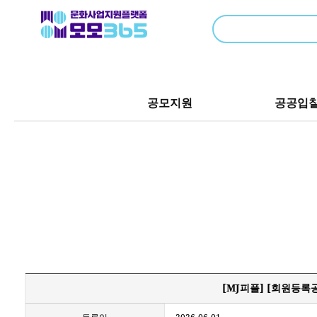
공모지원
공공입
[MJ피플] [회원등