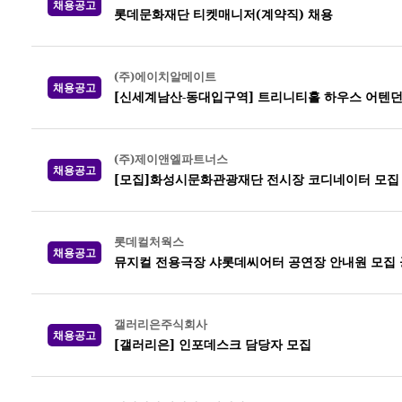
채용공고
롯데문화재단 티켓매니저(계약직) 채용
(주)에이치알메이트
채용공고
[신세계남산-동대입구역] 트리니티홀 하우스 어텐던
(주)제이앤엘파트너스
채용공고
[모집]화성시문화관광재단 전시장 코디네이터 모집
롯데컬처웍스
채용공고
뮤지컬 전용극장 샤롯데씨어터 공연장 안내원 모집 공고
갤러리은주식회사
채용공고
[갤러리은] 인포데스크 담당자 모집