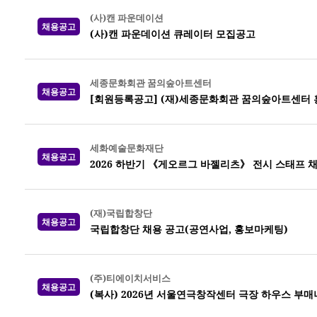
(사)캔 파운데이션
채용공고
(사)캔 파운데이션 큐레이터 모집공고
세종문화회관 꿈의숲아트센터
채용공고
[회원등록공고] (재)세종문화회관 꿈의숲아트센터 
세화예술문화재단
채용공고
2026 하반기 《게오르그 바젤리츠》 전시 스태프 
(재)국립합창단
채용공고
국립합창단 채용 공고(공연사업, 홍보마케팅)
(주)티에이치서비스
채용공고
(복사) 2026년 서울연극창작센터 극장 하우스 부매니저