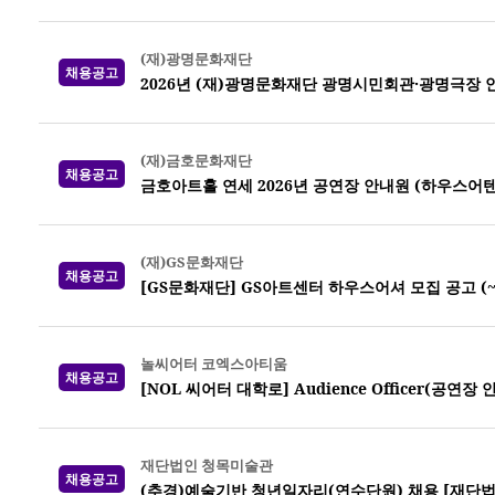
(재)광명문화재단
채용공고
2026년 (재)광명문화재단 광명시민회관·광명극장 
(재)금호문화재단
채용공고
금호아트홀 연세 2026년 공연장 안내원 (하우스어
(재)GS문화재단
채용공고
[GS문화재단] GS아트센터 하우스어셔 모집 공고 (~7
놀씨어터 코엑스아티움
채용공고
[NOL 씨어터 대학로] Audience Officer(공연장
재단법인 청목미술관
채용공고
(추경)예술기반 청년일자리(연수단원) 채용 [재단