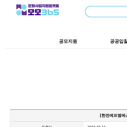
공모지원
공공입
[한전에프엠에스