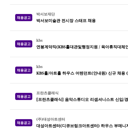
박서보재단
채용공고
박서보미술관 전시장 스태프 채용
kbs
채용공고
연봉계약직(KBS홀대관및행정지원 / 육아휴직대체인력) 
kbs
채용공고
KBS홀/아트홀 하우스 어텐던트(안내원) 신규 채용 (~0
프란츠클래식
채용공고
[프란츠클래식] 음악스튜디오 리셉셔니스트 신입/경
(주)대성아트센터
채용공고
대성아트센터(디큐브링크아트센터) 하우스 부매니