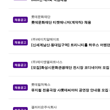
롯데문화재단
채용공고
롯데문화재단 티켓매니저(계약직) 채용
(주)에이치알메이트
채용공고
[신세계남산-동대입구역] 트리니티홀 하우스 어텐던
(주)제이앤엘파트너스
채용공고
[모집]화성시문화관광재단 전시장 코디네이터 모집
롯데컬처웍스
채용공고
뮤지컬 전용극장 샤롯데씨어터 공연장 안내원 모집 공고
갤러리은주식회사