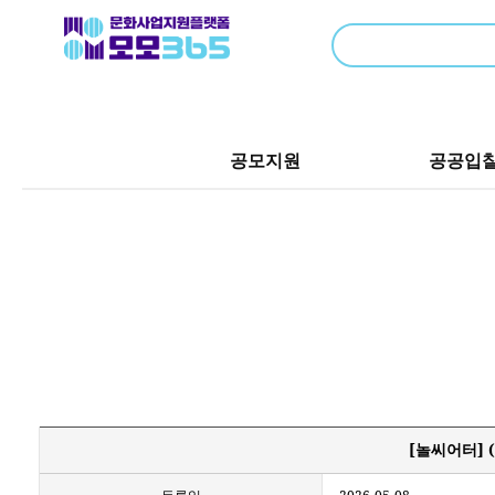
공모지원
공공입
[놀씨어터]