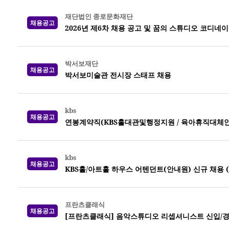
재단법인 종로문화재단
채용공고
2026년 제6차 채용 공고 및 꿈의 스튜디오 코디네
박서보재단
채용공고
박서보미술관 전시장 스태프 채용
kbs
채용공고
연봉계약직(KBS홀대관및행정지원 / 육아휴직대체인력) 
kbs
채용공고
KBS홀/아트홀 하우스 어텐던트(안내원) 신규 채용 (~0
프란츠클래식
채용공고
[프란츠클래식] 음악스튜디오 리셉셔니스트 신입/경