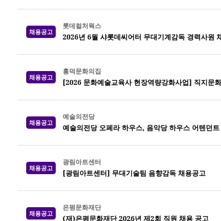
롯데컬처웍스
채용공고
2026년 6월 샤롯데씨어터 무대기계감독 경력사원 
흥덕문화의집
채용공고
[2026 문화예술교육사 현장역량강화사업] 직지문
예술의전당
채용공고
예술의전당 오페라 하우스, 음악당 하우스 어텐던트 20
광림아트센터
채용공고
[광림아트센터] 무대기술팀 음향감독 채용공고
은평문화재단
채용공고
(재)은평문화재단 2026년 제2회 직원 채용 공고