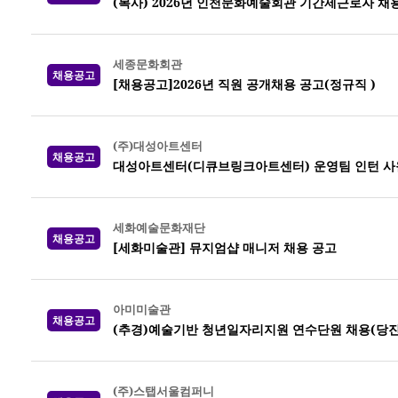
(복사) 2026년 인천문화예술회관 기간제근로자 채
세종문화회관
채용공고
[채용공고]2026년 직원 공개채용 공고(정규직 )
(주)대성아트센터
채용공고
대성아트센터(디큐브링크아트센터) 운영팀 인턴 사
세화예술문화재단
채용공고
[세화미술관] 뮤지엄샵 매니저 채용 공고
아미미술관
채용공고
(추경)예술기반 청년일자리지원 연수단원 채용(당진
(주)스탭서울컴퍼니