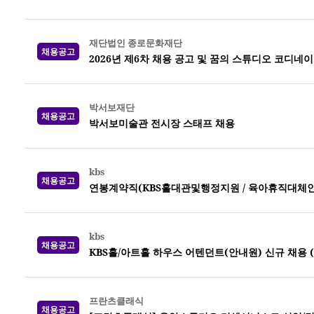
재단법인 종로문화재단
채용공고
2026년 제6차 채용 공고 및 꿈의 스튜디오 코디네
박서보재단
채용공고
박서보미술관 전시장 스태프 채용
kbs
채용공고
연봉계약직(KBS홀대관및행정지원 / 육아휴직대체인력) 
kbs
채용공고
KBS홀/아트홀 하우스 어텐던트(안내원) 신규 채용 (~0
프란츠클래식
채용공고