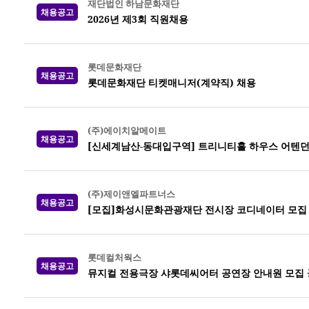
재단법인 하남문화재단
채용공고
2026년 제3회 직원채용
롯데문화재단
채용공고
롯데문화재단 티켓매니저(계약직) 채용
(주)에이치알메이트
채용공고
[신세계남산-동대입구역] 트리니티홀 하우스 어텐던
(주)제이앤엘파트너스
채용공고
[모집]화성시문화관광재단 전시장 코디네이터 모집
롯데컬처웍스
채용공고
뮤지컬 전용극장 샤롯데씨어터 공연장 안내원 모집 공고