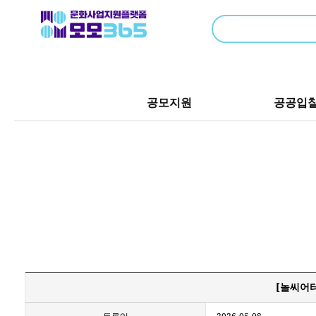
공모지원
공공입
[놀씨어터