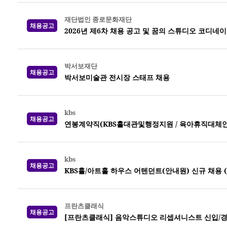
재단법인 종로문화재단
채용공고
2026년 제6차 채용 공고 및 꿈의 스튜디오 코디네
박서보재단
채용공고
박서보미술관 전시장 스태프 채용
kbs
채용공고
연봉계약직(KBS홀대관및행정지원 / 육아휴직대체인력) 
kbs
채용공고
KBS홀/아트홀 하우스 어텐던트(안내원) 신규 채용 (~0
프란츠클래식
채용공고
[프란츠클래식] 음악스튜디오 리셉셔니스트 신입/경