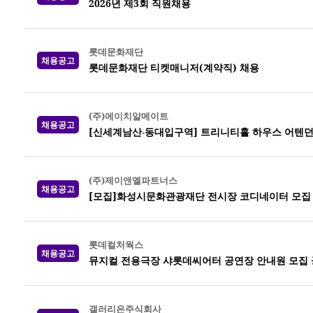
2026년 제3회 직원채용
롯데문화재단
채용공고
롯데문화재단 티켓매니저(계약직) 채용
(주)에이치알메이트
채용공고
[신세계남산-동대입구역] 트리니티홀 하우스 어텐던
(주)제이앤엘파트너스
채용공고
[모집]화성시문화관광재단 전시장 코디네이터 모집
롯데컬처웍스
채용공고
뮤지컬 전용극장 샤롯데씨어터 공연장 안내원 모집 공고
갤러리은주식회사