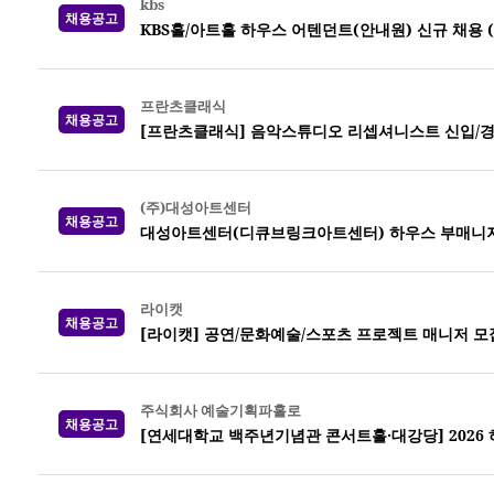
kbs
채용공고
KBS홀/아트홀 하우스 어텐던트(안내원) 신규 채용 (~0
프란츠클래식
채용공고
[프란츠클래식] 음악스튜디오 리셉셔니스트 신입/경
(주)대성아트센터
채용공고
대성아트센터(디큐브링크아트센터) 하우스 부매니
라이캣
채용공고
[라이캣] 공연/문화예술/스포츠 프로젝트 매니저 모
주식회사 예술기획파홀로
채용공고
[연세대학교 백주년기념관 콘서트홀·대강당] 2026