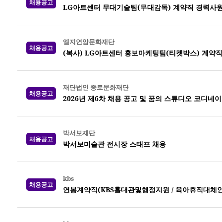
채용공고
LG아트센터 무대기술팀(무대감독) 계약직 경력사원
엘지연암문화재단
채용공고
(복사) LG아트센터 홍보마케팅팀(티켓박스) 계약
재단법인 종로문화재단
채용공고
2026년 제6차 채용 공고 및 꿈의 스튜디오 코디네
박서보재단
채용공고
박서보미술관 전시장 스태프 채용
kbs
채용공고
연봉계약직(KBS홀대관및행정지원 / 육아휴직대체인력) 