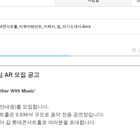
마감일
2
1_롯데콘서트홀_티켓어텐던트_이력서_및_자기소개서.docx
본 
 AR 모집 공고
er With Music’
안내원)를 모집합니다.
홀은 2,036석 규모로 음악 전용 공연장입니다.
어 갈 롯데콘서트홀로 여러분을 초대합니다.