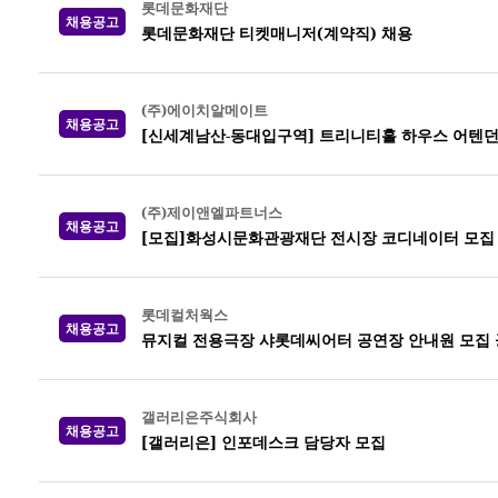
롯데문화재단
채용공고
롯데문화재단 티켓매니저(계약직) 채용
(주)에이치알메이트
채용공고
[신세계남산-동대입구역] 트리니티홀 하우스 어텐던
(주)제이앤엘파트너스
채용공고
[모집]화성시문화관광재단 전시장 코디네이터 모집
롯데컬처웍스
채용공고
뮤지컬 전용극장 샤롯데씨어터 공연장 안내원 모집 공고
갤러리은주식회사
채용공고
[갤러리은] 인포데스크 담당자 모집