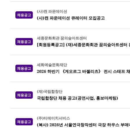
(사)캔 파운데이션
채용공고
(사)캔 파운데이션 큐레이터 모집공고
세종문화회관 꿈의숲아트센터
채용공고
[회원등록공고] (재)세종문화회관 꿈의숲아트센터 
세화예술문화재단
채용공고
2026 하반기 《게오르그 바젤리츠》 전시 스태프 
(재)국립합창단
채용공고
국립합창단 채용 공고(공연사업, 홍보마케팅)
(주)티에이치서비스
채용공고
(복사) 2026년 서울연극창작센터 극장 하우스 부매니저