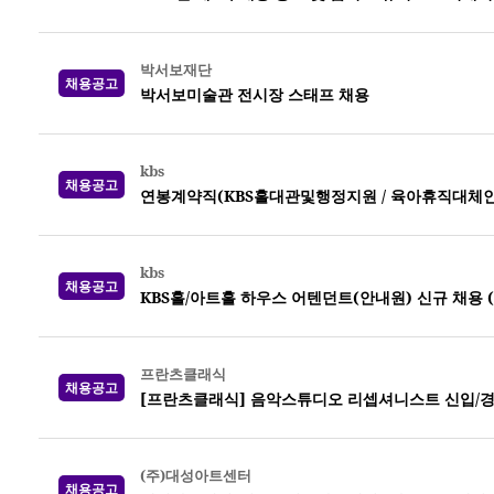
박서보재단
채용공고
박서보미술관 전시장 스태프 채용
kbs
채용공고
연봉계약직(KBS홀대관및행정지원 / 육아휴직대체인력) 
kbs
채용공고
KBS홀/아트홀 하우스 어텐던트(안내원) 신규 채용 (~0
프란츠클래식
채용공고
[프란츠클래식] 음악스튜디오 리셉셔니스트 신입/경
(주)대성아트센터
채용공고