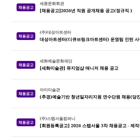
세종문화회관
채용공고
[채용공고]2026년 직원 공개채용 공고(정규직 )
(주)대성아트센터
채용공고
대성아트센터(디큐브링크아트센터) 운영팀 인턴 사
세화예술문화재단
채용공고
[세화미술관] 뮤지엄샵 매니저 채용 공고
아미미술관
채용공고
(추경)예술기반 청년일자리지원 연수단원 채용(당진
(주)스탭서울컴퍼니
채용공고
[회원등록공고] 2026 스탭서울 3차 채용공고 -