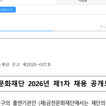
27
마감일
 바로가기
본 