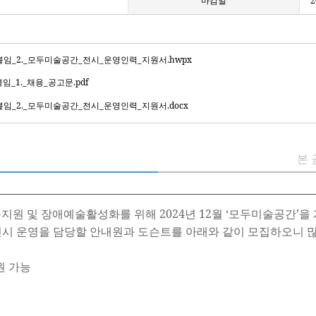
마감일
2
09_붙임_2._모두미술공간_전시_운영인력_지원서.hwpx
_붙임_1._채용_공고문.pdf
9_붙임_2._모두미술공간_전시_운영인력_지원서.docx
본 
및 장애예술활성화를 위해 2024년 12월 ‘모두미술공간’을 
전시 운영을 담당할 안내원과 도슨트를 아래와 같이 모집하오니 많
원 가능