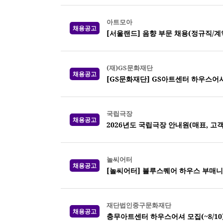
아트모아
채용공고
[서울랜드] 음향 부문 채용(정규직/계
(재)GS문화재단
채용공고
[GS문화재단] GS아트센터 하우스어셔 
국립극장
채용공고
2026년도 국립극장 안내원(매표, 고객
놀씨어터
채용공고
[놀씨어터] 블루스퀘어 하우스 부매니
재단법인중구문화재단
채용공고
충무아트센터 하우스어셔 모집(~8/10