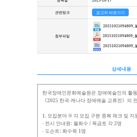
등록일
2025-10-17
관련링크
공고처 바로가기
202510210948
20251021094809
첨부파일
2025102109480
상세내용
한국장애인문화예술원은 장애예술인의 활동지원 
《2025 한국-캐나다 장애예술 교류전》의 
1. 모집분야 ※ 각 모집 구분 중복 체크 및 지
- 전시 안내원: 월화수 / 목금토 각 2명
- 도슨트: 화수목 1명