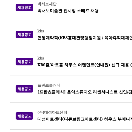
박서보재단
채용공고
박서보미술관 전시장 스태프 채용
kbs
채용공고
연봉계약직(KBS홀대관및행정지원 / 육아휴직대체인력) 
kbs
채용공고
KBS홀/아트홀 하우스 어텐던트(안내원) 신규 채용 (~0
프란츠클래식
채용공고
[프란츠클래식] 음악스튜디오 리셉셔니스트 신입/경
(주)대성아트센터
채용공고
대성아트센터(디큐브링크아트센터) 하우스 부매니