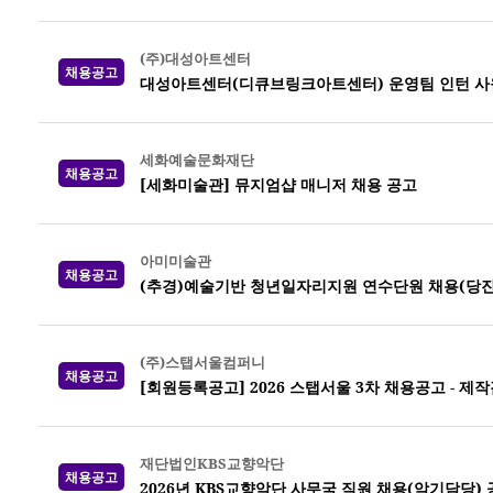
(주)대성아트센터
채용공고
대성아트센터(디큐브링크아트센터) 운영팀 인턴 사
세화예술문화재단
채용공고
[세화미술관] 뮤지엄샵 매니저 채용 공고
아미미술관
채용공고
(추경)예술기반 청년일자리지원 연수단원 채용(당진
(주)스탭서울컴퍼니
채용공고
[회원등록공고] 2026 스탭서울 3차 채용공고 -
재단법인KBS교향악단
채용공고
2026년 KBS교향악단 사무국 직원 채용(악기담당)