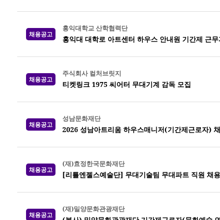
홍익대학교 산학협력단
채용공고
홍익대 대학로 아트센터 하우스 안내원 기간제 근무
주식회사 컬처브릿지
채용공고
티켓링크 1975 씨어터 무대기계 감독 모집
성남문화재단
채용공고
2026 성남아트리움 하우스매니저(기간제근로자) 
(재)효정한국문화재단
채용공고
[리틀엔젤스예술단] 무대기술팀 무대파트 직원 채
(재)밀양문화관광재단
채용공고
(복사) 밀양문화관광재단 기간제근로자(문화예술 연