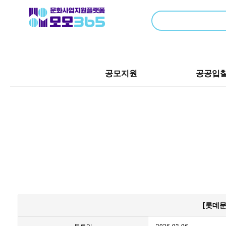
공모지원
공공입
[롯데문