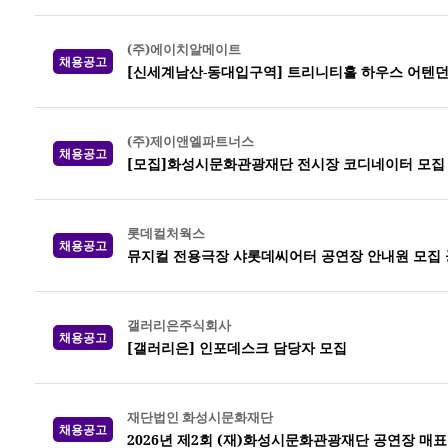
(주)에이치알메이트
채용공고
[신세계남산-동대입구역] 트리니티홀 하우스 어텐던
(주)제이앤엘파트너스
채용공고
[모집]화성시문화관광재단 전시장 코디네이터 모집
롯데컬처웍스
채용공고
뮤지컬 전용극장 샤롯데씨어터 공연장 안내원 모집 공고
갤러리은주식회사
채용공고
[갤러리은] 인포데스크 담당자 모집
재단법인 화성시문화재단
채용공고
2026년 제2회 (재)화성시문화관광재단 공연장 매