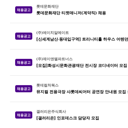
롯데문화재단
채용공고
롯데문화재단 티켓매니저(계약직) 채용
(주)에이치알메이트
채용공고
[신세계남산-동대입구역] 트리니티홀 하우스 어텐던
(주)제이앤엘파트너스
채용공고
[모집]화성시문화관광재단 전시장 코디네이터 모집
롯데컬처웍스
채용공고
뮤지컬 전용극장 샤롯데씨어터 공연장 안내원 모집 공고
갤러리은주식회사
채용공고
[갤러리은] 인포데스크 담당자 모집