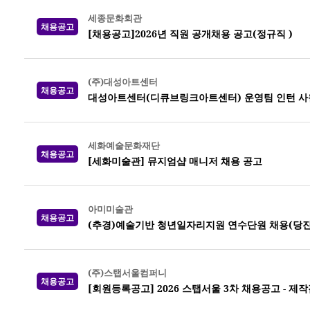
세종문화회관
채용공고
[채용공고]2026년 직원 공개채용 공고(정규직 )
(주)대성아트센터
채용공고
대성아트센터(디큐브링크아트센터) 운영팀 인턴 사
세화예술문화재단
채용공고
[세화미술관] 뮤지엄샵 매니저 채용 공고
아미미술관
채용공고
(추경)예술기반 청년일자리지원 연수단원 채용(당진
(주)스탭서울컴퍼니
채용공고
[회원등록공고] 2026 스탭서울 3차 채용공고 -