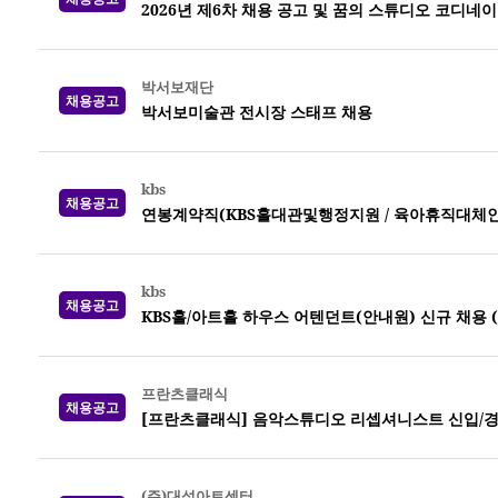
2026년 제6차 채용 공고 및 꿈의 스튜디오 코디네
박서보재단
채용공고
박서보미술관 전시장 스태프 채용
kbs
채용공고
연봉계약직(KBS홀대관및행정지원 / 육아휴직대체인력) 
kbs
채용공고
KBS홀/아트홀 하우스 어텐던트(안내원) 신규 채용 (~0
프란츠클래식
채용공고
[프란츠클래식] 음악스튜디오 리셉셔니스트 신입/경
(주)대성아트센터