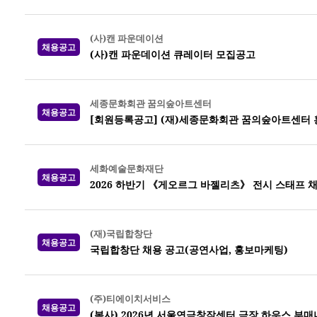
(사)캔 파운데이션
채용공고
(사)캔 파운데이션 큐레이터 모집공고
세종문화회관 꿈의숲아트센터
채용공고
[회원등록공고] (재)세종문화회관 꿈의숲아트센터 
세화예술문화재단
채용공고
2026 하반기 《게오르그 바젤리츠》 전시 스태프 
(재)국립합창단
채용공고
국립합창단 채용 공고(공연사업, 홍보마케팅)
(주)티에이치서비스
채용공고
(복사) 2026년 서울연극창작센터 극장 하우스 부매니저